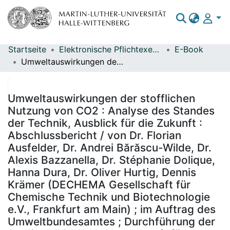
Startseite
Elektronische Pflichtexemplare
E-Book
Bereiche & Sammlungen
Umweltauswirkungen der stofflichen Nutzung von CO2 : Analyse des Standes der Technik, Ausblick für die Zukunft : Abschlussbericht / von Dr. Florian Ausfelder, Dr. Andrei Bărăscu-Wilde, Dr. Alexis Bazzanella, Dr. Stéphanie Dolique, Hanna Dura, Dr. Oliver Hurtig, Dennis Krämer (DECHEMA Gesellschaft für Chemische Technik und Biotechnologie e.V., Frankfurt am Main) ; im Auftrag des Umweltbundesamtes ; Durchführung der Studie: DECHEMA Gesellschaft für Chemische Technik und Biotechnologie e.V. ; Redaktion: Fachgebiet III 2.1 Übergreifende Angelegenheiten, Chemische Industrie, Feuerungsanlagen - Christopher Proske, Traute Fiedler, Fachgebiet V 3.2 Chemische Industrie und industrielle Feuerungsanlagen - Hans-Jürgen Garvens
Das gesamte Repositorium
Statistiken
Umweltauswirkungen der stofflichen
Nutzung von CO2 : Analyse des Standes
der Technik, Ausblick für die Zukunft :
Abschlussbericht / von Dr. Florian
Ausfelder, Dr. Andrei Bărăscu-Wilde, Dr.
Alexis Bazzanella, Dr. Stéphanie Dolique,
Hanna Dura, Dr. Oliver Hurtig, Dennis
Krämer (DECHEMA Gesellschaft für
Chemische Technik und Biotechnologie
e.V., Frankfurt am Main) ; im Auftrag des
Umweltbundesamtes ; Durchführung der