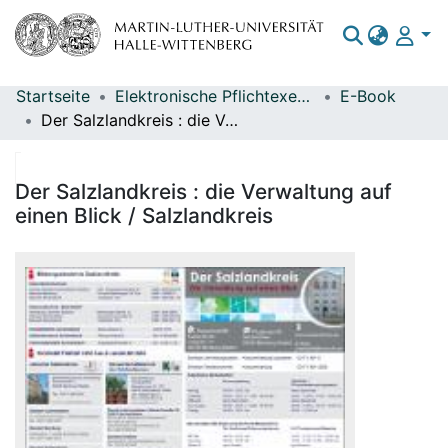
Startseite
Elektronische Pflichtexemplare
E-Book
Bereiche & Sammlungen
Der Salzlandkreis : die Verwaltung auf einen Blick / Salzlandkreis
Das gesamte Repositorium
Statistiken
Der Salzlandkreis : die Verwaltung auf
einen Blick / Salzlandkreis