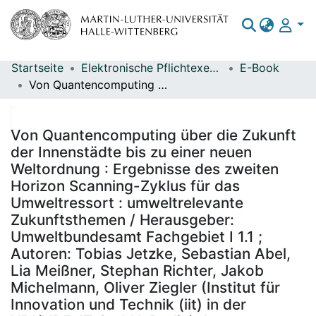
Startseite
Elektronische Pflichtexemplare
E-Book
Bereiche & Sammlungen
Von Quantencomputing über die Zukunft der Innenstädte bis zu einer neuen Weltordnung : Ergebnisse des zweiten Horizon Scanning-Zyklus für das Umweltressort : umweltrelevante Zukunftsthemen / Herausgeber: Umweltbundesamt Fachgebiet I 1.1 ; Autoren: Tobias Jetzke, Sebastian Abel, Lia Meißner, Stephan Richter, Jakob Michelmann, Oliver Ziegler (Institut für Innovation und Technik (iit) in der VDI/VDE-IT GmbH, Berlin), Lena Domröse, Ulrike Knörzer, Julia Olliges, Benno Keppner (adelphi Research gGmbH, Berlin) ; Redaktion: Sylvia Veenhoff, Fachgebiet I 1.1
Das gesamte Repositorium
Statistiken
Von Quantencomputing über die Zukunft
der Innenstädte bis zu einer neuen
Weltordnung : Ergebnisse des zweiten
Horizon Scanning-Zyklus für das
Umweltressort : umweltrelevante
Zukunftsthemen / Herausgeber:
Umweltbundesamt Fachgebiet I 1.1 ;
Autoren: Tobias Jetzke, Sebastian Abel,
Lia Meißner, Stephan Richter, Jakob
Michelmann, Oliver Ziegler (Institut für
Innovation und Technik (iit) in der