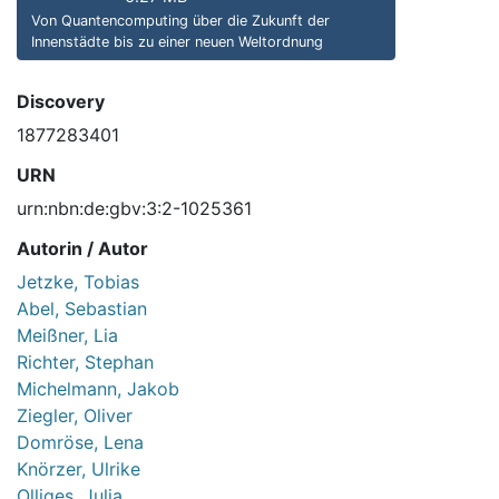
Von Quantencomputing über die Zukunft der
Innenstädte bis zu einer neuen Weltordnung
Discovery
1877283401
URN
urn:nbn:de:gbv:3:2-1025361
Autorin / Autor
Jetzke, Tobias
Abel, Sebastian
Meißner, Lia
Richter, Stephan
Michelmann, Jakob
Ziegler, Oliver
Domröse, Lena
Knörzer, Ulrike
Olliges, Julia