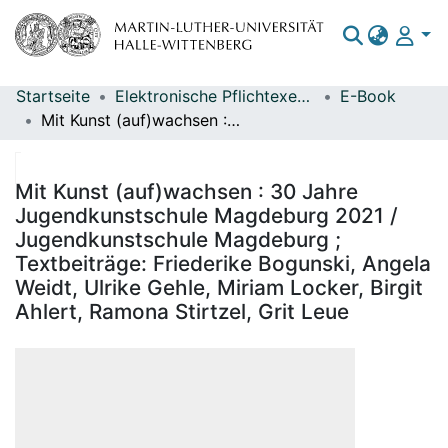
Startseite
Elektronische Pflichtexemplare
E-Book
Bereiche & Sammlungen
Mit Kunst (auf)wachsen : 30 Jahre Jugendkunstschule Magdeburg 2021 / Jugendkunstschule Magdeburg ; Textbeiträge: Friederike Bogunski, Angela Weidt, Ulrike Gehle, Miriam Locker, Birgit Ahlert, Ramona Stirtzel, Grit Leue
Das gesamte Repositorium
Statistiken
Mit Kunst (auf)wachsen : 30 Jahre
Jugendkunstschule Magdeburg 2021 /
Jugendkunstschule Magdeburg ;
Textbeiträge: Friederike Bogunski, Angela
Weidt, Ulrike Gehle, Miriam Locker, Birgit
Ahlert, Ramona Stirtzel, Grit Leue