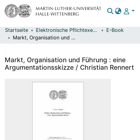
Startseite
Elektronische Pflichtexemplare
E-Book
Bereiche & Sammlungen
Markt, Organisation und Führung : eine Argumentationsskizze / Christian Rennert
Das gesamte Repositorium
Statistiken
Markt, Organisation und Führung : eine
Argumentationsskizze / Christian Rennert