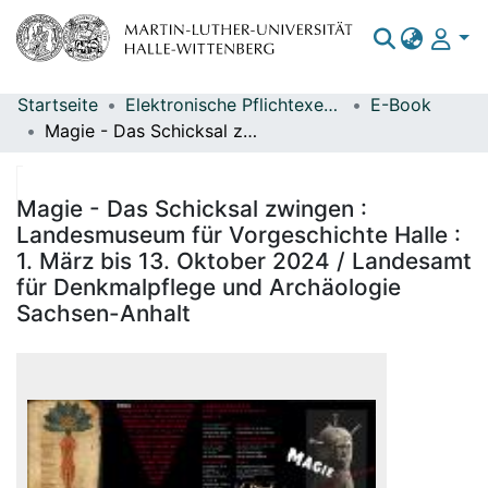
Startseite
Elektronische Pflichtexemplare
E-Book
Bereiche & Sammlungen
Magie - Das Schicksal zwingen : Landesmuseum für Vorgeschichte Halle : 1. März bis 13. Oktober 2024 / Landesamt für Denkmalpflege und Archäologie Sachsen-Anhalt
Das gesamte Repositorium
Statistiken
Magie - Das Schicksal zwingen :
Landesmuseum für Vorgeschichte Halle :
1. März bis 13. Oktober 2024 / Landesamt
für Denkmalpflege und Archäologie
Sachsen-Anhalt