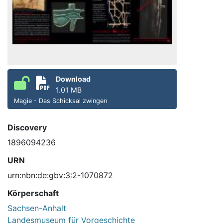
Download
1.01 MB
Magie - Das Schicksal zwingen
Discovery
1896094236
URN
urn:nbn:de:gbv:3:2-1070872
Körperschaft
Sachsen-Anhalt
Landesmuseum für Vorgeschichte