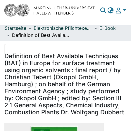
Startseite
Elektronische Pflichtexemplare
E-Book
Bereiche & Sammlungen
Definition of Best Available Techniques (BAT) in Europe for surface treatment using organic solvents : final report / by Christian Tebert (Ökopol GmbH, Hamburg) ; on behalf of the German Environment Agency ; study performed by: Ökopol GmbH ; edited by: Section III 2.1 General Aspects, Chemical Industry, Combustion Plants Dr. Wolfgang Dubbert
Das gesamte Repositorium
Statistiken
Definition of Best Available Techniques
(BAT) in Europe for surface treatment
using organic solvents : final report / by
Christian Tebert (Ökopol GmbH,
Hamburg) ; on behalf of the German
Environment Agency ; study performed
by: Ökopol GmbH ; edited by: Section III
2.1 General Aspects, Chemical Industry,
Combustion Plants Dr. Wolfgang Dubbert