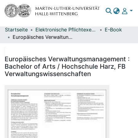
Startseite
Elektronische Pflichtexemplare
E-Book
Bereiche & Sammlungen
Europäisches Verwaltungsmanagement : Bachelor of Arts / Hochschule Harz, FB Verwaltungswissenschaften
Das gesamte Repositorium
Statistiken
Europäisches Verwaltungsmanagement :
Bachelor of Arts / Hochschule Harz, FB
Verwaltungswissenschaften