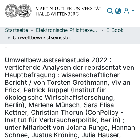
Startseite
Elektronische Pflichtexemplare
E-Book
Bereiche & Sammlungen
Umweltbewusstseinsstudie 2022 : vertiefende Analysen der repräsentativen Hauptbefragung : wissenschaftlicher Bericht / von Torsten Grothmann, Vivian Frick, Patrick Ruppel (Institut für ökologische Wirtschaftsforschung, Berlin), Marlene Münsch, Sara Elisa Kettner, Christian Thorun (ConPolicy - Institut für Verbraucherpolitik, Berlin) ; unter Mitarbeit von Jolana Runge, Hannah Schnee, Justus Kröning, Julia Hauser, Jennifer Aulich, Anna Stüvermann (Institut für ökologische Wirtschaftsforschung, Berlin) und Leonie Herrmann, Vincent Lang, Noelle Steffens, Paul Strehlow (ConPolicy - Institut für Verbraucherpolitik, Berlin) ; im Auftrag des Umweltbundesamtes ; Redaktion: Fachgebiet I 1.4 Wirtschafts- und sozialwissenschaftliche Umweltfragen, nachhaltiger Konsum - Angelika Gellrich
Das gesamte Repositorium
Statistiken
Umweltbewusstseinsstudie 2022 :
vertiefende Analysen der repräsentativen
Hauptbefragung : wissenschaftlicher
Bericht / von Torsten Grothmann, Vivian
Frick, Patrick Ruppel (Institut für
ökologische Wirtschaftsforschung,
Berlin), Marlene Münsch, Sara Elisa
Kettner, Christian Thorun (ConPolicy -
Institut für Verbraucherpolitik, Berlin) ;
unter Mitarbeit von Jolana Runge, Hannah
Schnee, Justus Kröning, Julia Hauser,