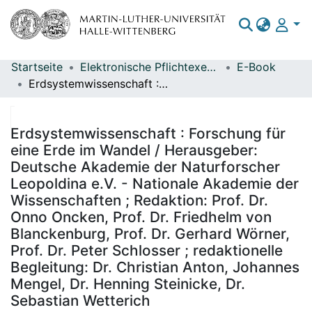
Startseite
Elektronische Pflichtexemplare
E-Book
Bereiche & Sammlungen
Erdsystemwissenschaft : Forschung für eine Erde im Wandel / Herausgeber: Deutsche Akademie der Naturforscher Leopoldina e.V. - Nationale Akademie der Wissenschaften ; Redaktion: Prof. Dr. Onno Oncken, Prof. Dr. Friedhelm von Blanckenburg, Prof. Dr. Gerhard Wörner, Prof. Dr. Peter Schlosser ; redaktionelle Begleitung: Dr. Christian Anton, Johannes Mengel, Dr. Henning Steinicke, Dr. Sebastian Wetterich
Das gesamte Repositorium
Statistiken
Erdsystemwissenschaft : Forschung für
eine Erde im Wandel / Herausgeber:
Deutsche Akademie der Naturforscher
Leopoldina e.V. - Nationale Akademie der
Wissenschaften ; Redaktion: Prof. Dr.
Onno Oncken, Prof. Dr. Friedhelm von
Blanckenburg, Prof. Dr. Gerhard Wörner,
Prof. Dr. Peter Schlosser ; redaktionelle
Begleitung: Dr. Christian Anton, Johannes
Mengel, Dr. Henning Steinicke, Dr.
Sebastian Wetterich