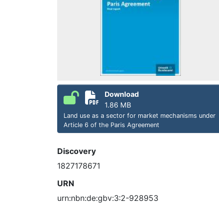
Download
1.86 MB
Land use as a sector for market mechanisms under
Article 6 of the Paris Agreement
Discovery
1827178671
URN
urn:nbn:de:gbv:3:2-928953