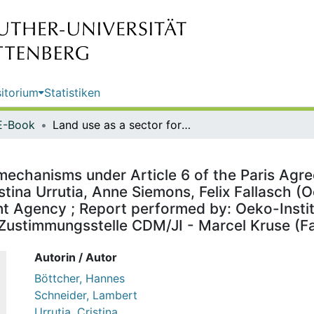
itorium
Statistiken
E-Book
Land use as a sector for market mechanisms under Article 6 of the Paris Agreement : final report / by Hannes Böttcher, Lambert Schneider, Cristina Urrutia, Anne Siemons, Felix Fallasch (Oeko-Institut, Berlin/Freiburg) ; on behalf of the German Environment Agency ; Report performed by: Oeko-Institut e.V. ; edited by: Section V 2.6 Klimaschutzprojekte - Nationale Zustimmungsstelle CDM/JI - Marcel Kruse (Fachbegleitung)
mechanisms under Article 6 of the Paris Agre
tina Urrutia, Anne Siemons, Felix Fallasch (Oe
 Agency ; Report performed by: Oeko-Institut
 Zustimmungsstelle CDM/JI - Marcel Kruse (F
Autorin / Autor
Böttcher, Hannes
Schneider, Lambert
Urrutia, Cristina