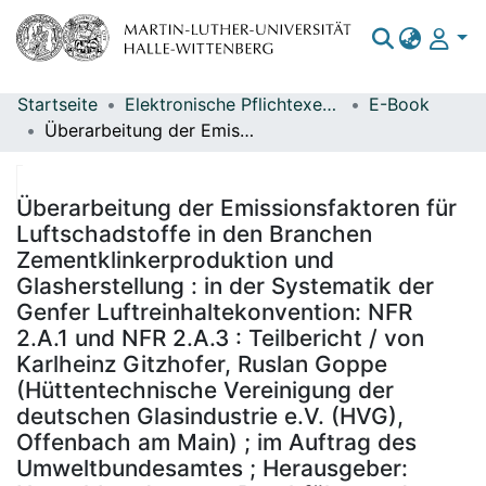
Startseite
Elektronische Pflichtexemplare
E-Book
Bereiche & Sammlungen
Überarbeitung der Emissionsfaktoren für Luftschadstoffe in den Branchen Zementklinkerproduktion und Glasherstellung : in der Systematik der Genfer Luftreinhaltekonvention: NFR 2.A.1 und NFR 2.A.3 : Teilbericht / von Karlheinz Gitzhofer, Ruslan Goppe (Hüttentechnische Vereinigung der deutschen Glasindustrie e.V. (HVG), Offenbach am Main) ; im Auftrag des Umweltbundesamtes ; Herausgeber: Umweltbundesamt ; Durchführung der Studie: Hüttentechnische Vereinigung der deutschen Glasindustrie e. V. ; Redaktion: Fachgebiet III 2.2 Ressourcenschonung, Stoffkreisläufe, Mineral- und Metallindustrie Sandra Leuthold; Fachgebiet V 1.6 Emissionssituation Robert Kludt
Das gesamte Repositorium
Statistiken
Überarbeitung der Emissionsfaktoren für
Luftschadstoffe in den Branchen
Zementklinkerproduktion und
Glasherstellung : in der Systematik der
Genfer Luftreinhaltekonvention: NFR
2.A.1 und NFR 2.A.3 : Teilbericht / von
Karlheinz Gitzhofer, Ruslan Goppe
(Hüttentechnische Vereinigung der
deutschen Glasindustrie e.V. (HVG),
Offenbach am Main) ; im Auftrag des
Umweltbundesamtes ; Herausgeber: