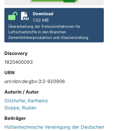
Download
1.02 MB
Überarbeitung der Emissionsfaktoren für
Luftschadstoffe in den Branchen
Zementklinkerproduktion und Glasherstellung
Discovery
1820400093
URN
urn:nbn:de:gbv:3:2-920906
Autorin / Autor
Gitzhofer, Karlheinz
Goppe, Ruslan
Beiträger
Hüttentechnische Vereinigung der Deutschen