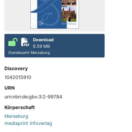
Download
6.59 MB
Standesamt Merseburg
Discovery
1042015910
URN
urn:nbn:de:gbv:3:2-99784
Körperschaft
Merseburg
mediaprint infoverlag