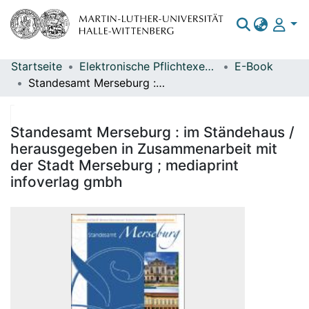
Startseite
Elektronische Pflichtexemplare
E-Book
Bereiche & Sammlungen
Standesamt Merseburg : im Ständehaus / herausgegeben in Zusammenarbeit mit der Stadt Merseburg ; mediaprint infoverlag gmbh
Das gesamte Repositorium
Statistiken
Standesamt Merseburg : im Ständehaus /
herausgegeben in Zusammenarbeit mit
der Stadt Merseburg ; mediaprint
infoverlag gmbh