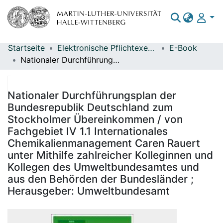
Startseite
Elektronische Pflichtexemplare
E-Book
Bereiche & Sammlungen
Nationaler Durchführungsplan der Bundesrepublik Deutschland zum Stockholmer Übereinkommen / von Fachgebiet IV 1.1 Internationales Chemikalienmanagement Caren Rauert unter Mithilfe zahlreicher Kolleginnen und Kollegen des Umweltbundesamtes und aus den Behörden der Bundesländer ; Herausgeber: Umweltbundesamt
Das gesamte Repositorium
Statistiken
Nationaler Durchführungsplan der
Bundesrepublik Deutschland zum
Stockholmer Übereinkommen / von
Fachgebiet IV 1.1 Internationales
Chemikalienmanagement Caren Rauert
unter Mithilfe zahlreicher Kolleginnen und
Kollegen des Umweltbundesamtes und
aus den Behörden der Bundesländer ;
Herausgeber: Umweltbundesamt