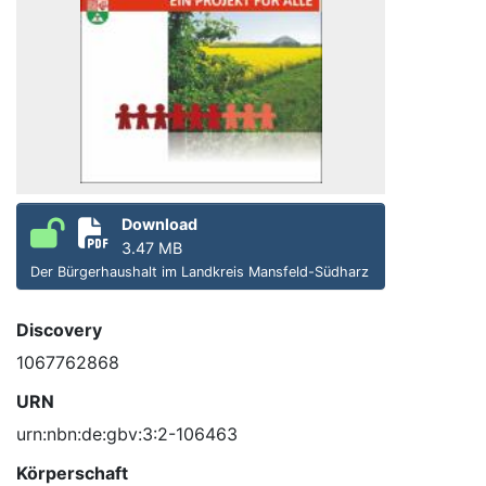
Download
3.47 MB
Der Bürgerhaushalt im Landkreis Mansfeld-Südharz
Discovery
1067762868
URN
urn:nbn:de:gbv:3:2-106463
Körperschaft