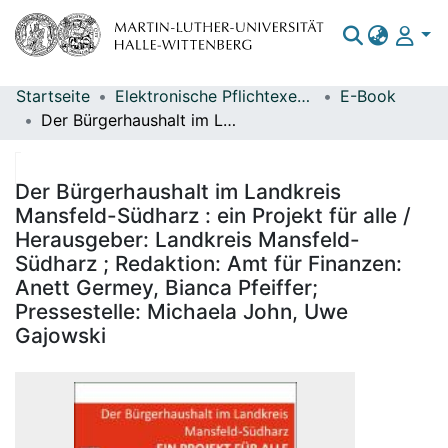
Startseite
Elektronische Pflichtexemplare
E-Book
Bereiche & Sammlungen
Der Bürgerhaushalt im Landkreis Mansfeld-Südharz : ein Projekt für alle / Herausgeber: Landkreis Mansfeld-Südharz ; Redaktion: Amt für Finanzen: Anett Germey, Bianca Pfeiffer; Pressestelle: Michaela John, Uwe Gajowski
Das gesamte Repositorium
Statistiken
Der Bürgerhaushalt im Landkreis
Mansfeld-Südharz : ein Projekt für alle /
Herausgeber: Landkreis Mansfeld-
Südharz ; Redaktion: Amt für Finanzen:
Anett Germey, Bianca Pfeiffer;
Pressestelle: Michaela John, Uwe
Gajowski