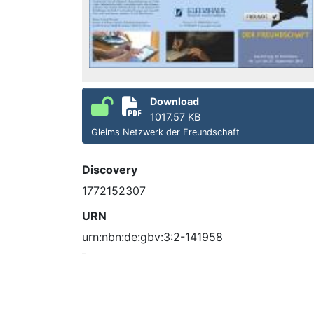
Download
1017.57 KB
Gleims Netzwerk der Freundschaft
Discovery
1772152307
URN
urn:nbn:de:gbv:3:2-141958