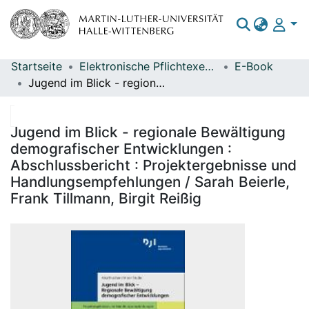
Startseite
Elektronische Pflichtexemplare
E-Book
Bereiche & Sammlungen
Jugend im Blick - regionale Bewältigung demografischer Entwicklungen : Abschlussbericht : Projektergebnisse und Handlungsempfehlungen / Sarah Beierle, Frank Tillmann, Birgit Reißig
Das gesamte Repositorium
Statistiken
Jugend im Blick - regionale Bewältigung
demografischer Entwicklungen :
Abschlussbericht : Projektergebnisse und
Handlungsempfehlungen / Sarah Beierle,
Frank Tillmann, Birgit Reißig