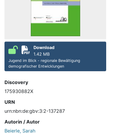
Download
1.42 MB
Jugend im Blick - regionale Bewältigung
demografischer Entwicklungen
Discovery
175930882X
URN
urn:nbn:de:gbv:3:2-137287
Autorin / Autor
Beierle, Sarah