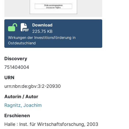
Download
225.75 KB
Wirkungen der Investitionsförderung in
Ostdeutschland
Discovery
751404004
URN
urn:nbn:de:gbv:3:2-20930
Autorin / Autor
Ragnitz, Joachim
Erschienen
Halle : Inst. für Wirtschaftsforschung, 2003