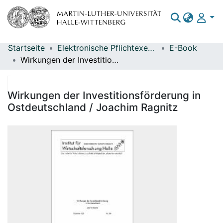
Startseite
Elektronische Pflichtexemplare
E-Book
Bereiche & Sammlungen
Wirkungen der Investitionsförderung in Ostdeutschland / Joachim Ragnitz
Das gesamte Repositorium
Statistiken
Wirkungen der Investitionsförderung in
Ostdeutschland / Joachim Ragnitz