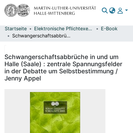
Startseite
Elektronische Pflichtexemplare
E-Book
Bereiche & Sammlungen
Schwangerschaftsabbrüche in und um Halle (Saale) : zentrale Spannungsfelder in der Debatte um Selbstbestimmung / Jenny Appel
Das gesamte Repositorium
Statistiken
Schwangerschaftsabbrüche in und um
Halle (Saale) : zentrale Spannungsfelder
in der Debatte um Selbstbestimmung /
Jenny Appel