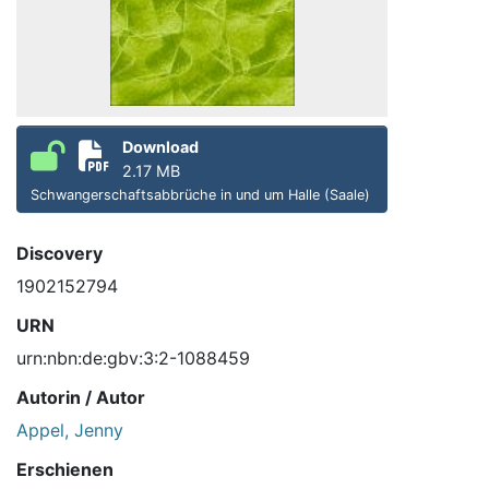
Download
2.17 MB
Schwangerschaftsabbrüche in und um Halle (Saale)
Discovery
1902152794
URN
urn:nbn:de:gbv:3:2-1088459
Autorin / Autor
Appel, Jenny
Erschienen