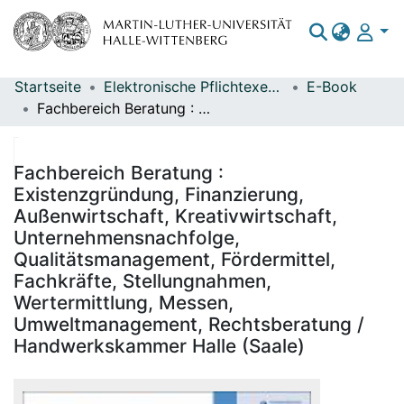
Startseite
Elektronische Pflichtexemplare
E-Book
Bereiche & Sammlungen
Fachbereich Beratung : Existenzgründung, Finanzierung, Außenwirtschaft, Kreativwirtschaft, Unternehmensnachfolge, Qualitätsmanagement, Fördermittel, Fachkräfte, Stellungnahmen, Wertermittlung, Messen, Umweltmanagement, Rechtsberatung / Handwerkskammer Halle (Saale)
Das gesamte Repositorium
Statistiken
Fachbereich Beratung :
Existenzgründung, Finanzierung,
Außenwirtschaft, Kreativwirtschaft,
Unternehmensnachfolge,
Qualitätsmanagement, Fördermittel,
Fachkräfte, Stellungnahmen,
Wertermittlung, Messen,
Umweltmanagement, Rechtsberatung /
Handwerkskammer Halle (Saale)