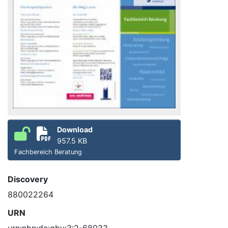
Download
957.5 KB
Fachbereich Beratung
Discovery
880022264
URN