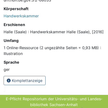
urn:nbn:de:gbv:3:2-68033
Körperschaft
Handwerkskammer
Erschienen
Halle (Saale) : Handwerkskammer Halle (Saale), [2016]
Umfang
1 Online-Ressource (2 ungezählte Seiten = 0,93 MB) :
Illustration
Sprache
ger
Komplettanzeige
E-Pflicht Repositorium der Universitäts- und Landes­
bibliothek Sachsen-Anhalt