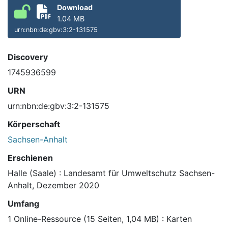
Download
1.04 MB
urn:nbn:de:gbv:3:2-131575
Discovery
1745936599
URN
urn:nbn:de:gbv:3:2-131575
Körperschaft
Sachsen-Anhalt
Erschienen
Halle (Saale) : Landesamt für Umweltschutz Sachsen-
Anhalt, Dezember 2020
Umfang
1 Online-Ressource (15 Seiten, 1,04 MB) : Karten