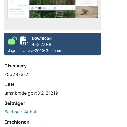
Download
452.77 KB
Jagd in Natura-2000-Gebieten
Discovery
755287312
URN
urn:nbn:de:gbv:3:2-21219
Beiträger
Sachsen-Anhalt
Erschienen