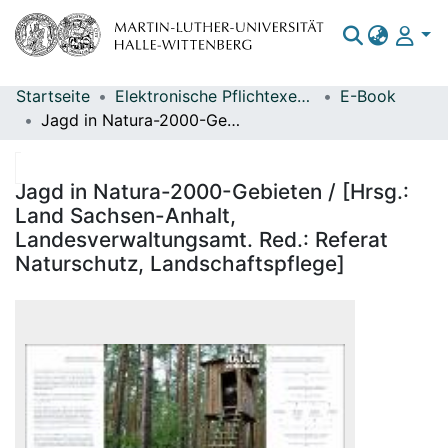
Startseite
Elektronische Pflichtexemplare
E-Book
Bereiche & Sammlungen
Jagd in Natura-2000-Gebieten / [Hrsg.: Land Sachsen-Anhalt, Landesverwaltungsamt. Red.: Referat Naturschutz, Landschaftspflege]
Das gesamte Repositorium
Statistiken
Jagd in Natura-2000-Gebieten / [Hrsg.:
Land Sachsen-Anhalt,
Landesverwaltungsamt. Red.: Referat
Naturschutz, Landschaftspflege]