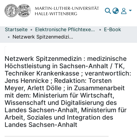
Startseite
Elektronische Pflichtexemplare
E-Book
Bereiche & Sammlungen
Netzwerk Spitzenmedizin : medizinische Höchstleistung in Sachsen-Anhalt / TK, Techniker Krankenkasse ; verantwortlich: Jens Hennicke ; Redaktion: Torsten Meyer, Arlett Dölle ; in Zusammenarbeit mit dem: Ministerium für Wirtschaft, Wissenschaft und Digitalisierung des Landes Sachsen-Anhalt, Ministerium für Arbeit, Soziales und Integration des Landes Sachsen-Anhalt
Das gesamte Repositorium
Statistiken
Netzwerk Spitzenmedizin : medizinische
Höchstleistung in Sachsen-Anhalt / TK,
Techniker Krankenkasse ; verantwortlich:
Jens Hennicke ; Redaktion: Torsten
Meyer, Arlett Dölle ; in Zusammenarbeit
mit dem: Ministerium für Wirtschaft,
Wissenschaft und Digitalisierung des
Landes Sachsen-Anhalt, Ministerium für
Arbeit, Soziales und Integration des
Landes Sachsen-Anhalt