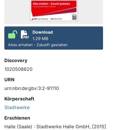
Download
1.29 MB
Altes erhalten - Zukunft gestalten
Discovery
1020508620
URN
urn:nbn:de:gbv:3:2-91110
Körperschaft
Stadtwerke
Erschienen
Halle (Saale) : Stadtwerke Halle GmbH, [2015]