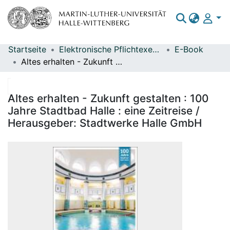
Startseite
Elektronische Pflichtexemplare
E-Book
Bereiche & Sammlungen
Altes erhalten - Zukunft gestalten : 100 Jahre Stadtbad Halle : eine Zeitreise / Herausgeber: Stadtwerke Halle GmbH
Das gesamte Repositorium
Statistiken
Altes erhalten - Zukunft gestalten : 100
Jahre Stadtbad Halle : eine Zeitreise /
Herausgeber: Stadtwerke Halle GmbH