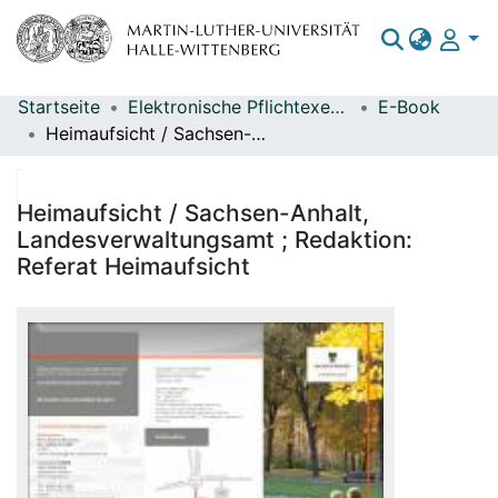
Startseite
Elektronische Pflichtexemplare
E-Book
Bereiche & Sammlungen
Heimaufsicht / Sachsen-Anhalt, Landesverwaltungsamt ; Redaktion: Referat Heimaufsicht
Das gesamte Repositorium
Statistiken
Heimaufsicht / Sachsen-Anhalt,
Landesverwaltungsamt ; Redaktion:
Referat Heimaufsicht