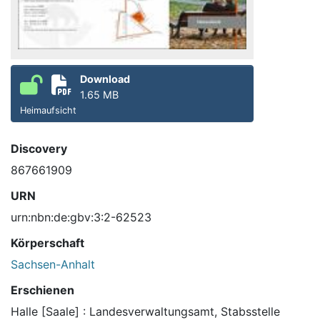
Download
1.65 MB
Heimaufsicht
Discovery
867661909
URN
urn:nbn:de:gbv:3:2-62523
Körperschaft
Sachsen-Anhalt
Erschienen
Halle [Saale] : Landesverwaltungsamt, Stabsstelle