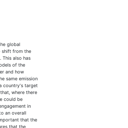
he global
shift from the
. This also has
odels of the
her and how
 the same emission
a country's target
that, where there
me could be
 engagement in
to an overall
important that the
res that the