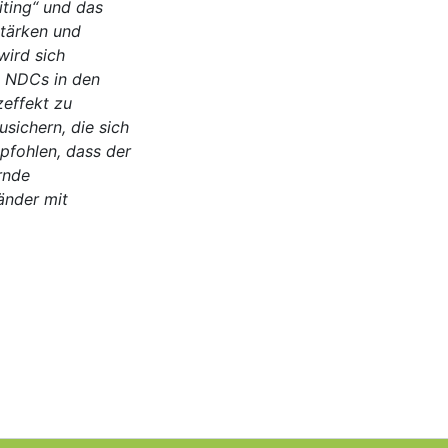
iting“ und das
Stärken und
wird sich
e NDCs in den
effekt zu
sichern, die sich
pfohlen, dass der
rnde
änder mit