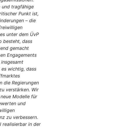
e und tragfähige
itischer Punkt ist,
inderungen – die
eiwilligen
ndes unter dem ÜvP
o besteht, dass
ltend gemacht
igen Engagements
r insgesamt
es wichtig, dass
offmarktes
en die Regierungen
u verstärken. Wir
 neue Modelle für
bewerten und
illigen
nz zu verbessern.
 realisierbar in der