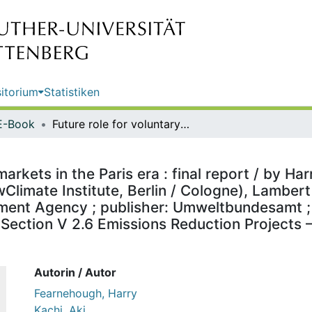
itorium
Statistiken
E-Book
Future role for voluntary carbon markets in the Paris era : final report / by Harry Fearnehough, Aki Kachi, Silke Mooldijk, Carsten Warnecke (NewClimate Institute, Berlin / Cologne), Lambert Schneider (Independent, Berlin) ; on behalf of the German Environment Agency ; publisher: Umweltbundesamt ; report performed by: NewClimate Institute ; edited by: Section V 2.6 Emissions Reduction Projects – CDM (DNA)/JI (DFP), Stefanie Böther
arkets in the Paris era : final report / by Ha
limate Institute, Berlin / Cologne), Lambert 
ment Agency ; publisher: Umweltbundesamt ;
: Section V 2.6 Emissions Reduction Projects
Autorin / Autor
Fearnehough, Harry
Kachi, Aki