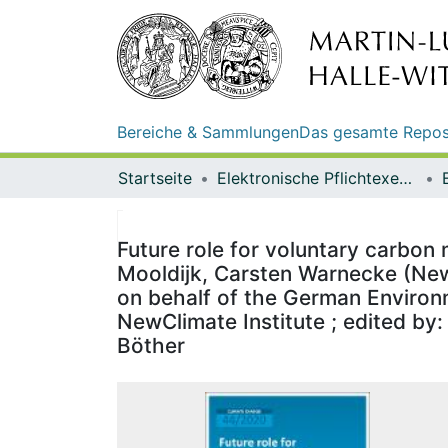
Bereiche & Sammlungen
Das gesamte Repos
Startseite
Elektronische Pflichtexemplare
Future role for voluntary carbon m
Mooldijk, Carsten Warnecke (NewC
on behalf of the German Environ
NewClimate Institute ; edited by
Böther