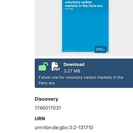
Download
3.27 MB
Future role for voluntary carbon markets in the
Paris era
Discovery
1746017031
URN
urn:nbn:de:gbv:3:2-131710