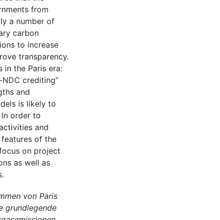
ernments from
ply a number of
tary carbon
ions to increase
rove transparency.
in the Paris era:
n-NDC crediting”
gths and
els is likely to
In order to
ctivities and
features of the
focus on project
ons as well as
s.
mmen von Paris
ne grundlegende
sgasemissionen.