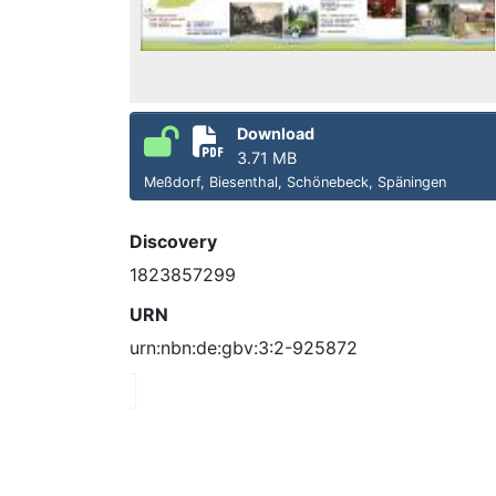
Download
3.71 MB
Meßdorf, Biesenthal, Schönebeck, Späningen
Discovery
1823857299
URN
urn:nbn:de:gbv:3:2-925872