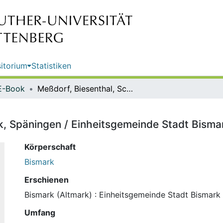
itorium
Statistiken
E-Book
Meßdorf, Biesenthal, Schönebeck, Späningen / Einheitsgemeinde Stadt Bismark (Altmark)
, Späningen / Einheitsgemeinde Stadt Bisma
Körperschaft
Bismark
Erschienen
Bismark (Altmark) : Einheitsgemeinde Stadt Bismark 
Umfang