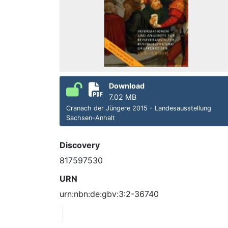
Download
7.02 MB
Cranach der Jüngere 2015 - Landesausstellung
Sachsen-Anhalt
Discovery
817597530
URN
urn:nbn:de:gbv:3:2-36740