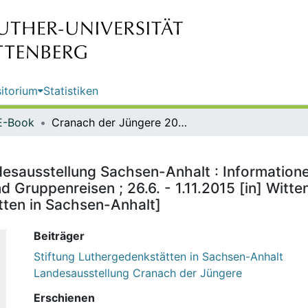
itorium
Statistiken
E-Book
Cranach der Jüngere 2015 - Landesausstellung Sachsen-Anhalt : Informationen und Angebote für Reiseveranstalter, Bustouristik und Gruppenreisen ; 26.6. - 1.11.2015 [in] Wittenberg, Dessau und Wörlitz / [Hrsg.: Stiftung Luthergedenkstätten in Sachsen-Anhalt]
esausstellung Sachsen-Anhalt : Information
nd Gruppenreisen ; 26.6. - 1.11.2015 [in] Witt
tten in Sachsen-Anhalt]
Beiträger
Stiftung Luthergedenkstätten in Sachsen-Anhalt
Landesausstellung Cranach der Jüngere
Erschienen