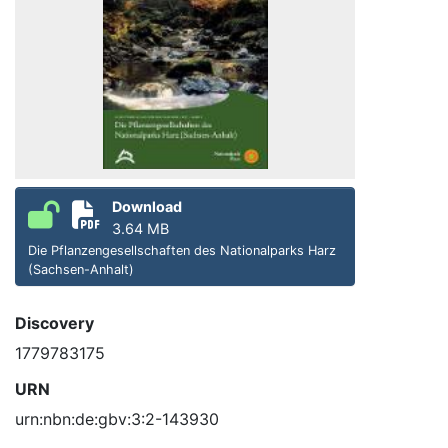
Download
3.64 MB
Die Pflanzengesellschaften des Nationalparks Harz
(Sachsen-Anhalt)
Discovery
1779783175
URN
urn:nbn:de:gbv:3:2-143930