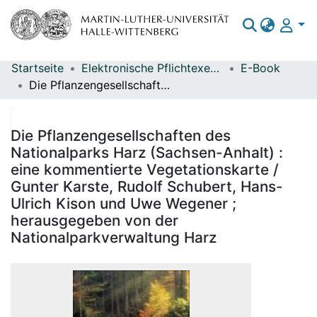
Startseite
Elektronische Pflichtexemplare
E-Book
Bereiche & Sammlungen
Die Pflanzengesellschaften des Nationalparks Harz (Sachsen-Anhalt) : eine kommentierte Vegetationskarte / Gunter Karste, Rudolf Schubert, Hans-Ulrich Kison und Uwe Wegener ; herausgegeben von der Nationalparkverwaltung Harz
Das gesamte Repositorium
Statistiken
Die Pflanzengesellschaften des
Nationalparks Harz (Sachsen-Anhalt) :
eine kommentierte Vegetationskarte /
Gunter Karste, Rudolf Schubert, Hans-
Ulrich Kison und Uwe Wegener ;
herausgegeben von der
Nationalparkverwaltung Harz