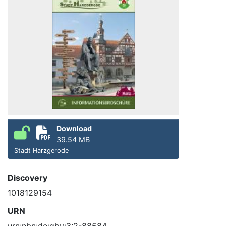
Download
39.54 MB
Stadt Harzgerode
Discovery
1018129154
URN