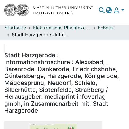
Startseite
Elektronische Pflichtexemplare
E-Book
Bereiche & Sammlungen
Stadt Harzgerode : Informationsbroschüre : Alexisbad, Bärenrode, Dankerode, Friedrichshöhe, Güntersberge, Harzgerode, Königerode, Mägdesprung, Neudorf, Schielo, Silberhütte, Siptenfelde, Straßberg / Herausgeber: mediaprint infoverlag gmbh; in Zusammenarbeit mit: Stadt Harzgerode
Das gesamte Repositorium
Statistiken
Stadt Harzgerode :
Informationsbroschüre : Alexisbad,
Bärenrode, Dankerode, Friedrichshöhe,
Güntersberge, Harzgerode, Königerode,
Mägdesprung, Neudorf, Schielo,
Silberhütte, Siptenfelde, Straßberg /
Herausgeber: mediaprint infoverlag
gmbh; in Zusammenarbeit mit: Stadt
Harzgerode