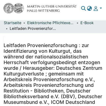
Startseite
Elektronische Pflichtexemplare
E-Book
Bereiche & Sammlungen
Leitfaden Provenienzforschung : zur Identifizierung von Kulturgut, das während der nationalsozialistischen Herrschaft verfolgungsbedingt entzogen wurde / Herausgeber: Deutsches Zentrum Kulturgutverluste ; gemeinsam mit Arbeitskreis Provenienzforschung e.V., Arbeitskreis Provenienzforschung und Restitution - Bibliotheken, Deutscher Bibliotheksverband e.V. (DBV), Deutscher Museumsbund e.V., ICOM Deutschland e.V. ; Autoren: Andrea Baresel-Brand, Michael Franz, Johannes Gramlich, Jasmin Hartmann, Uwe Hartmann, Matthias Henkel, Michael Henker, Maria Kesting, Jana Kocourek, Susanne Köstering, Katja Lindenau, Gilbert Lupfer, Ilse von zur Mühlen, Maria Obenaus, Johanna Poltermann, Tessa Rosebrock, Ulrike Saß, Michaela Scheibe, Carola Thielecke, David Vuillaume, Markus Walz, Petra Winter, Christoph Zuschlag
Das gesamte Repositorium
Statistiken
Leitfaden Provenienzforschung : zur
Identifizierung von Kulturgut, das
während der nationalsozialistischen
Herrschaft verfolgungsbedingt entzogen
wurde / Herausgeber: Deutsches Zentrum
Kulturgutverluste ; gemeinsam mit
Arbeitskreis Provenienzforschung e.V.,
Arbeitskreis Provenienzforschung und
Restitution - Bibliotheken, Deutscher
Bibliotheksverband e.V. (DBV), Deutscher
Museumsbund e.V., ICOM Deutschland