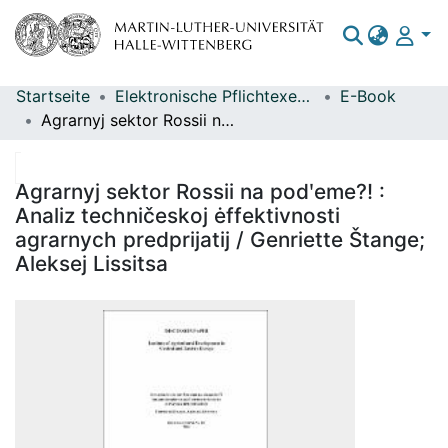
Startseite
Elektronische Pflichtexemplare
E-Book
Bereiche & Sammlungen
Agrarnyj sektor Rossii na podʹeme?! : Analiz techničeskoj ėffektivnosti agrarnych predprijatij / Genriette Štange; Aleksej Lissitsa
Das gesamte Repositorium
Statistiken
Agrarnyj sektor Rossii na podʹeme?! :
Analiz techničeskoj ėffektivnosti
agrarnych predprijatij / Genriette Štange;
Aleksej Lissitsa