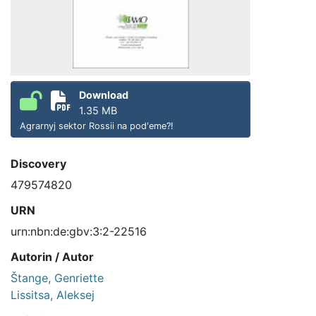
Download
1.35 MB
Agrarnyj sektor Rossii na podʹeme?!
Discovery
479574820
URN
urn:nbn:de:gbv:3:2-22516
Autorin / Autor
Štange, Genriette
Lissitsa, Aleksej