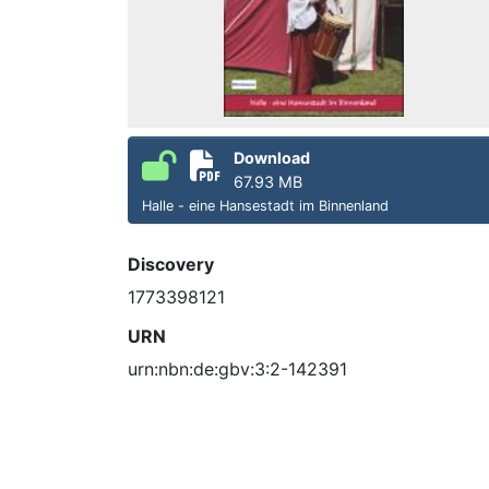
Download
67.93 MB
Halle - eine Hansestadt im Binnenland
Discovery
1773398121
URN
urn:nbn:de:gbv:3:2-142391