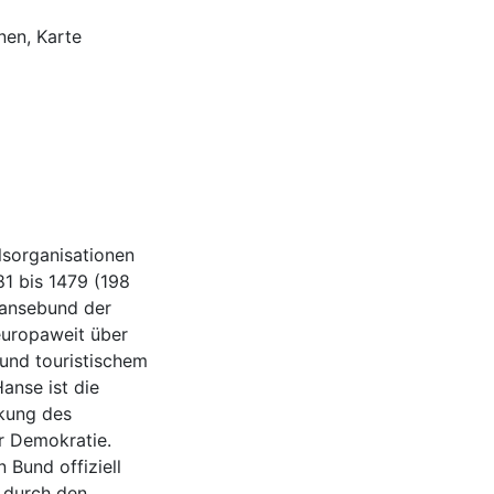
onen, Karte
lsorganisationen
81 bis 1479 (198
Hansebund der
europaweit über
 und touristischem
anse ist die
rkung des
r Demokratie.
 Bund offiziell
t durch den