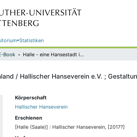
itorium
Statistiken
E-Book
Halle - eine Hansestadt im Binnenland / Hallischer Hanseverein e.V. ; Gestaltung/Autoren: Michael Waldow, Volker Bieberle
nland / Hallischer Hanseverein e.V. ; Gestalt
Körperschaft
Hallischer Hanseverein
Erschienen
[Halle (Saale)] : Hallischer Hanseverein, [2017?]