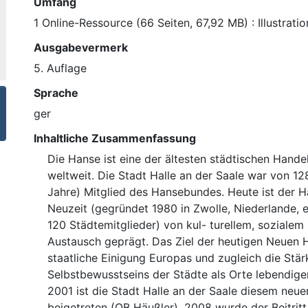
Umfang
1 Online-Ressource (66 Seiten, 67,92 MB) : Illustrati
Ausgabevermerk
5. Auflage
Sprache
ger
Inhaltliche Zusammenfassung
Die Hanse ist eine der ältesten städtischen Hande
weltweit. Die Stadt Halle an der Saale war von 12
Jahre) Mitglied des Hansebundes. Heute ist der 
Neuzeit (gegründet 1980 in Zwolle, Niederlande, 
120 Städtemitglieder) von kul- turellem, sozialem
Austausch geprägt. Das Ziel der heutigen Neuen H
staatliche Einigung Europas und zugleich die Stä
Selbstbewusstseins der Städte als Orte lebendige
2001 ist die Stadt Halle an der Saale diesem neuen
beigetreten (OB Häußler). 2008 wurde der Beitrit