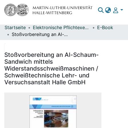
Startseite
Elektronische Pflichtexemplare
E-Book
Bereiche & Sammlungen
Stoßvorbereitung an Al-Schaum-Sandwich mittels Widerstandsschweißmaschinen / Schweißtechnische Lehr- und Versuchsanstalt Halle GmbH
Das gesamte Repositorium
Statistiken
Stoßvorbereitung an Al-Schaum-
Sandwich mittels
Widerstandsschweißmaschinen /
Schweißtechnische Lehr- und
Versuchsanstalt Halle GmbH