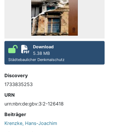
Download
5.38 MB
Städtebaulicher Denkmalschutz
Discovery
1733835253
URN
urn:nbn:de:gbv:3:2-126418
Beiträger
Krenzke, Hans-Joachim