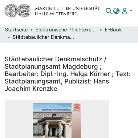
Startseite
Elektronische Pflichtexemplare
E-Book
Bereiche & Sammlungen
Städtebaulicher Denkmalschutz / Stadtplanungsamt Magdeburg ; Bearbeiter: Dipl.-Ing. Helga Körner ; Text: Stadtplanungsamt, Publizist: Hans Joachim Krenzke
Das gesamte Repositorium
Statistiken
Städtebaulicher Denkmalschutz /
Stadtplanungsamt Magdeburg ;
Bearbeiter: Dipl.-Ing. Helga Körner ; Text:
Stadtplanungsamt, Publizist: Hans
Joachim Krenzke