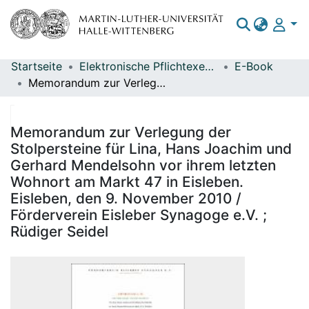
Startseite
Elektronische Pflichtexemplare
E-Book
Bereiche & Sammlungen
Memorandum zur Verlegung der Stolpersteine für Lina, Hans Joachim und Gerhard Mendelsohn vor ihrem letzten Wohnort am Markt 47 in Eisleben. Eisleben, den 9. November 2010 / Förderverein Eisleber Synagoge e.V. ; Rüdiger Seidel
Das gesamte Repositorium
Statistiken
Memorandum zur Verlegung der
Stolpersteine für Lina, Hans Joachim und
Gerhard Mendelsohn vor ihrem letzten
Wohnort am Markt 47 in Eisleben.
Eisleben, den 9. November 2010 /
Förderverein Eisleber Synagoge e.V. ;
Rüdiger Seidel