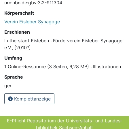
urn:nbn:de:gbv:3:2-911304
Körperschaft
Verein Eisleber Synagoge
Erschienen
Lutherstadt Eisleben : Förderverein Eisleber Synagoge
e.V., [2010?]
Umfang
1 Online-Ressource (3 Seiten, 6,28 MB) : Illustrationen
Sprache
ger
Komplettanzeige
E-Pflicht Repositorium der Universitäts- und Landes­
bibliothek Sachsen-Anhalt