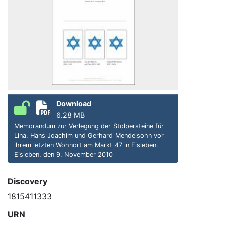
Download
6.28 MB
Memorandum zur Verlegung der Stolpersteine für
Lina, Hans Joachim und Gerhard Mendelsohn vor
ihrem letzten Wohnort am Markt 47 in Eisleben.
Eisleben, den 9. November 2010
Discovery
1815411333
URN