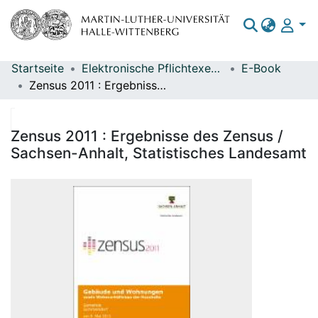
Startseite
Elektronische Pflichtexemplare
E-Book
Bereiche & Sammlungen
Zensus 2011 : Ergebnisse des Zensus / Sachsen-Anhalt, Statistisches Landesamt
Das gesamte Repositorium
Statistiken
Zensus 2011 : Ergebnisse des Zensus /
Sachsen-Anhalt, Statistisches Landesamt