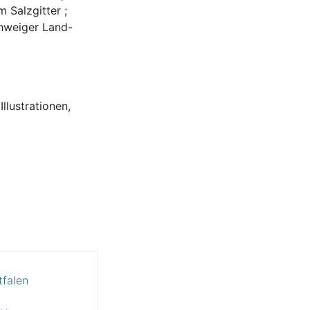
 Salzgitter ;
chweiger Land-
llustrationen,
tfalen