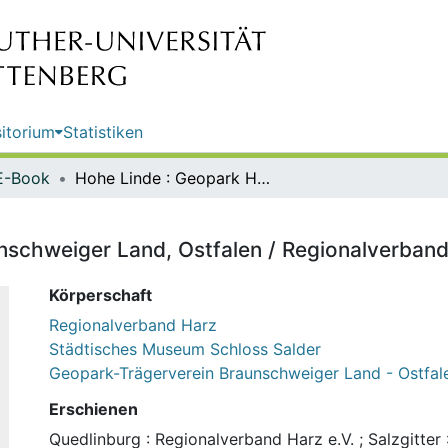
itorium
Statistiken
E-Book
Hohe Linde : Geopark Harz, Braunschweiger Land, Ostfalen / Regionalverband Harz e.V.
nschweiger Land, Ostfalen / Regionalverband
Körperschaft
Regionalverband Harz
Städtisches Museum Schloss Salder
Geopark-Trägerverein Braunschweiger Land - Ostfal
Erschienen
Quedlinburg : Regionalverband Harz e.V. ; Salzgitter :