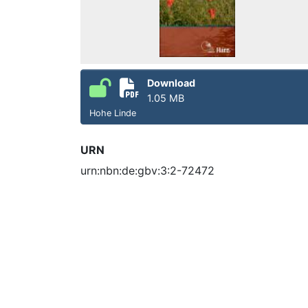
Download
1.05 MB
Hohe Linde
URN
urn:nbn:de:gbv:3:2-72472