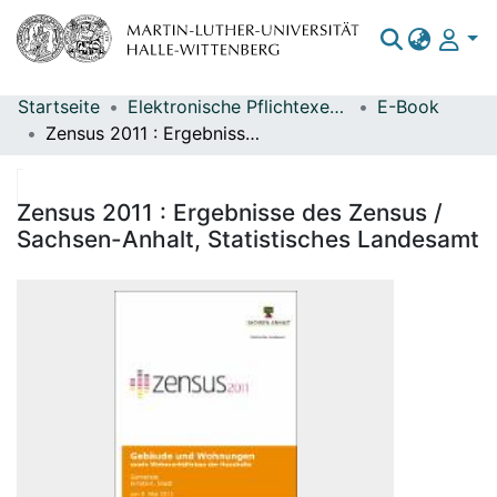
Startseite
Elektronische Pflichtexemplare
E-Book
Bereiche & Sammlungen
Zensus 2011 : Ergebnisse des Zensus / Sachsen-Anhalt, Statistisches Landesamt
Das gesamte Repositorium
Statistiken
Zensus 2011 : Ergebnisse des Zensus /
Sachsen-Anhalt, Statistisches Landesamt