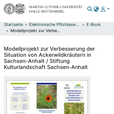
Startseite
Elektronische Pflichtexemplare
E-Book
Bereiche & Sammlungen
Modellprojekt zur Verbesserung der Situation von Ackerwildkräutern in Sachsen-Anhalt / Stiftung Kulturlandschaft Sachsen-Anhalt
Das gesamte Repositorium
Statistiken
Modellprojekt zur Verbesserung der
Situation von Ackerwildkräutern in
Sachsen-Anhalt / Stiftung
Kulturlandschaft Sachsen-Anhalt