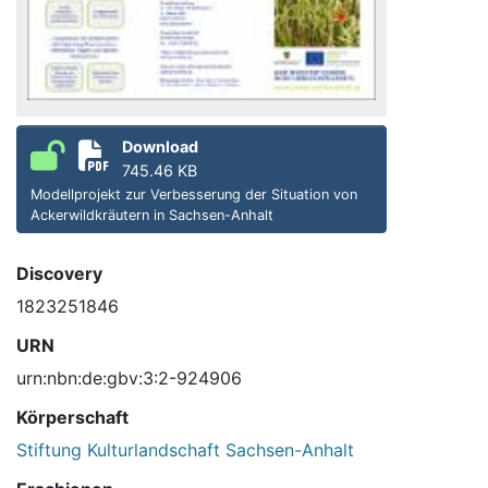
Download
745.46 KB
Modellprojekt zur Verbesserung der Situation von
Ackerwildkräutern in Sachsen-Anhalt
Discovery
1823251846
URN
urn:nbn:de:gbv:3:2-924906
Körperschaft
Stiftung Kulturlandschaft Sachsen-Anhalt