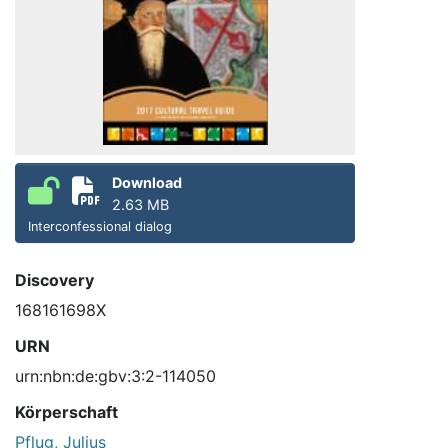
Download
2.63 MB
Interconfessional dialog
Discovery
168161698X
URN
urn:nbn:de:gbv:3:2-114050
Körperschaft
Pflug, Julius