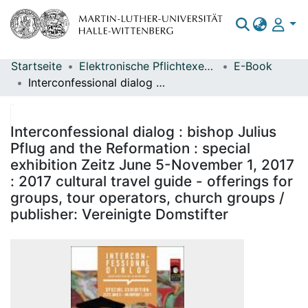
Startseite
Elektronische Pflichtexemplare
E-Book
Bereiche & Sammlungen
Interconfessional dialog : bishop Julius Pflug and the Reformation : special exhibition Zeitz June 5-November 1, 2017 : 2017 cultural travel guide - offerings for groups, tour operators, church groups / publisher: Vereinigte Domstifter
Das gesamte Repositorium
Statistiken
Interconfessional dialog : bishop Julius
Pflug and the Reformation : special
exhibition Zeitz June 5-November 1, 2017
: 2017 cultural travel guide - offerings for
groups, tour operators, church groups /
publisher: Vereinigte Domstifter