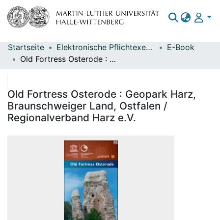
Startseite
Elektronische Pflichtexemplare
E-Book
Bereiche & Sammlungen
Old Fortress Osterode : Geopark Harz, Braunschweiger Land, Ostfalen / Regionalverband Harz e.V.
Das gesamte Repositorium
Statistiken
Old Fortress Osterode : Geopark Harz,
Braunschweiger Land, Ostfalen /
Regionalverband Harz e.V.