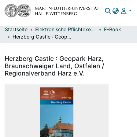
Startseite
Elektronische Pflichtexemplare
E-Book
Bereiche & Sammlungen
Herzberg Castle : Geopark Harz, Braunschweiger Land, Ostfalen / Regionalverband Harz e.V.
Das gesamte Repositorium
Statistiken
Herzberg Castle : Geopark Harz,
Braunschweiger Land, Ostfalen /
Regionalverband Harz e.V.