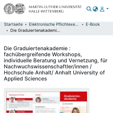
Startseite
Elektronische Pflichtexemplare
E-Book
Bereiche & Sammlungen
Die Graduiertenakademie : fachübergreifende Workshops, individuelle Beratung und Vernetzung, für Nachwuchswissenschaftler/innen / Hochschule Anhalt/ Anhalt University of Applied Sciences
Das gesamte Repositorium
Statistiken
Die Graduiertenakademie :
fachübergreifende Workshops,
individuelle Beratung und Vernetzung, für
Nachwuchswissenschaftler/innen /
Hochschule Anhalt/ Anhalt University of
Applied Sciences