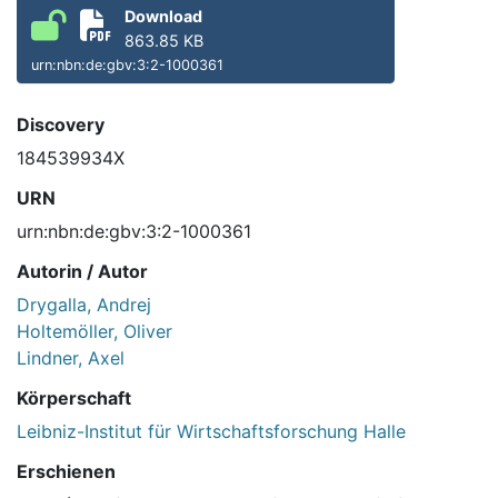
Download
863.85 KB
urn:nbn:de:gbv:3:2-1000361
Discovery
184539934X
URN
urn:nbn:de:gbv:3:2-1000361
Autorin / Autor
Drygalla, Andrej
Holtemöller, Oliver
Lindner, Axel
Körperschaft
Leibniz-Institut für Wirtschaftsforschung Halle
Erschienen