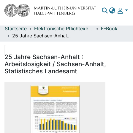
Startseite
Elektronische Pflichtexemplare
E-Book
Bereiche & Sammlungen
25 Jahre Sachsen-Anhalt : Arbeitslosigkeit / Sachsen-Anhalt, Statistisches Landesamt
Das gesamte Repositorium
Statistiken
25 Jahre Sachsen-Anhalt :
Arbeitslosigkeit / Sachsen-Anhalt,
Statistisches Landesamt