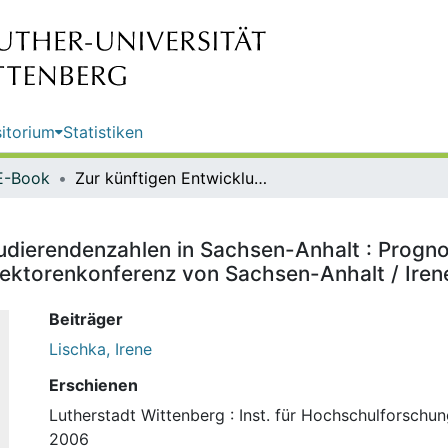
itorium
Statistiken
E-Book
Zur künftigen Entwicklung der Studierendenzahlen in Sachsen-Anhalt : Prognosen und Handlungsoptionen ; Expertise im Auftrag der Landesrektorenkonferenz von Sachsen-Anhalt / Irene Lischka
tudierendenzahlen in Sachsen-Anhalt : Progn
rektorenkonferenz von Sachsen-Anhalt / Iren
Beiträger
Lischka, Irene
Erschienen
Lutherstadt Wittenberg : Inst. für Hochschulforschu
2006