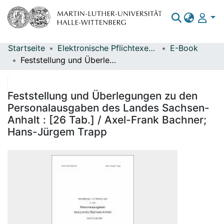
Startseite
Elektronische Pflichtexemplare
E-Book
Bereiche & Sammlungen
Feststellung und Überlegungen zu den Personalausgaben des Landes Sachsen-Anhalt : [26 Tab.] / Axel-Frank Bachner; Hans-Jürgem Trapp
Das gesamte Repositorium
Statistiken
Feststellung und Überlegungen zu den
Personalausgaben des Landes Sachsen-
Anhalt : [26 Tab.] / Axel-Frank Bachner;
Hans-Jürgem Trapp