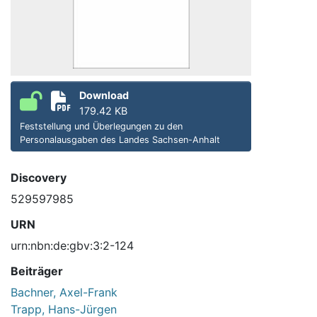
Download
179.42 KB
Feststellung und Überlegungen zu den
Personalausgaben des Landes Sachsen-Anhalt
Discovery
529597985
URN
urn:nbn:de:gbv:3:2-124
Beiträger
Bachner, Axel-Frank
Trapp, Hans-Jürgen