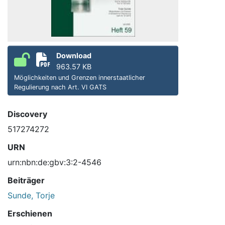
Download
963.57 KB
Möglichkeiten und Grenzen innerstaatlicher
Regulierung nach Art. VI GATS
Discovery
517274272
URN
urn:nbn:de:gbv:3:2-4546
Beiträger
Sunde, Torje
Erschienen