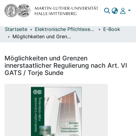
Startseite
Elektronische Pflichtexemplare
E-Book
Bereiche & Sammlungen
Möglichkeiten und Grenzen innerstaatlicher Regulierung nach Art. VI GATS / Torje Sunde
Das gesamte Repositorium
Statistiken
Möglichkeiten und Grenzen
innerstaatlicher Regulierung nach Art. VI
GATS / Torje Sunde