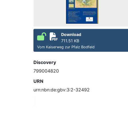
Download
711.51 KB
Vom Kaiserweg zur Pfalz Bodfeld
Discovery
799004820
URN
urn:nbn:de:gbv:3:2-32492