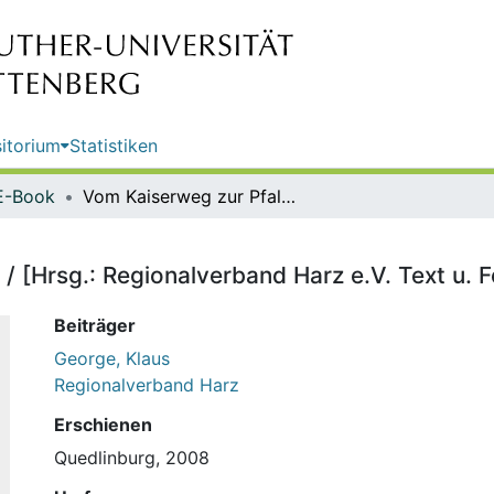
itorium
Statistiken
E-Book
Vom Kaiserweg zur Pfalz Bodfeld / [Hrsg.: Regionalverband Harz e.V. Text u. Fotos: Klaus George]
/ [Hrsg.: Regionalverband Harz e.V. Text u. 
Beiträger
George, Klaus
Regionalverband Harz
Erschienen
Quedlinburg, 2008